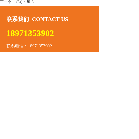
下一个：
(3s)-4-氯-3......
联系我们​ CONTACT US
18971353902
联系电话：18971353902
企业邮箱：2242508613@qq.com
公司传真：189-71353902
公司地址：湖北省武汉市江岸区塔子湖东路18号
在线留言​ ONLINE MESSAGE
标题
内容
提交