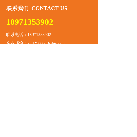
联系我们​ CONTACT US
18971353902
联系电话：18971353902
企业邮箱：2242508613@qq.com
公司传真：189-71353902
公司地址：湖北省武汉市江岸区塔子湖东路18号
在线留言​ ONLINE MESSAGE
标题
内容
提交
新闻资讯 NEWS​